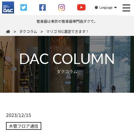
tog
Language
管楽器は東京の管楽器専門店ダクで。
ダクコラム
マリゴ 901選定できます！
DAC COLUMN
ダクコラム
2023/12/15
木管フロア通信