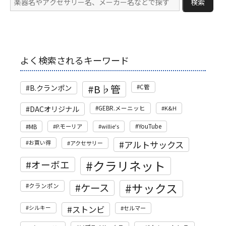
検索
よく検索されるキーワード
B♭管
B.クランポン
C管
DACオリジナル
GEBR.メーニッヒ
K&H
MB
P.モーリア
willie's
YouTube
アルトサックス
お買い得
アクセサリー
クラリネット
オーボエ
サックス
ケース
クランポン
ストンビ
シルキー
セルマー