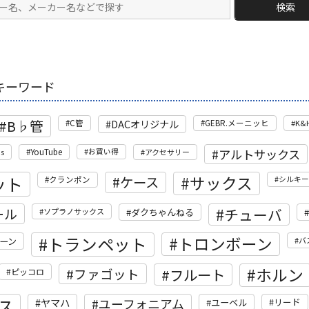
検索
キーワード
B♭管
DACオリジナル
C管
GEBR.メーニッヒ
K&
アルトサックス
's
YouTube
お買い得
アクセサリー
ット
サックス
ケース
クランポン
シルキー
ール
チューバ
ソプラノサックス
ダクちゃんねる
トランペット
トロンボーン
ーン
バ
ホルン
フルート
ファゴット
ピッコロ
ス
ユーフォニアム
ヤマハ
リード
ユーベル