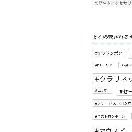
よく検索される
B.クランポン
P.モーリア
willie
クラリネ
セ
セルマー
テナーバストロンボ
バストロンボーン
マウスピー