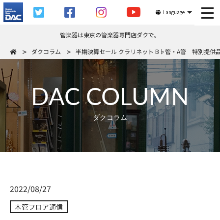
tog
Language
管楽器は東京の管楽器専門店ダクで。
ダクコラム
半期決算セール クラリネット B♭管・A管 特別提供
DAC COLUMN
ダクコラム
2022/08/27
木管フロア通信