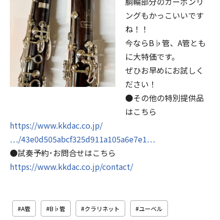
胴輪部分のカーボンリ
ングもかっこいいです
ね！！
今ならB♭管、A管とも
に大特価です。
ぜひお早めにお試しく
ださい！
●その他の特別提供品
はこちら
https://www.kkdac.co.jp/
…/43e0d505abcf325d911a105a6e7e1…
●試奏予約･お問合せはこちら
https://www.kkdac.co.jp/contact/
A管
B♭管
クラリネット
ユーベル