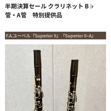
半期決算セール クラリネット B♭
管・A管 特別提供品
F.A.ユーベル『Superior II』『Superior II–A』