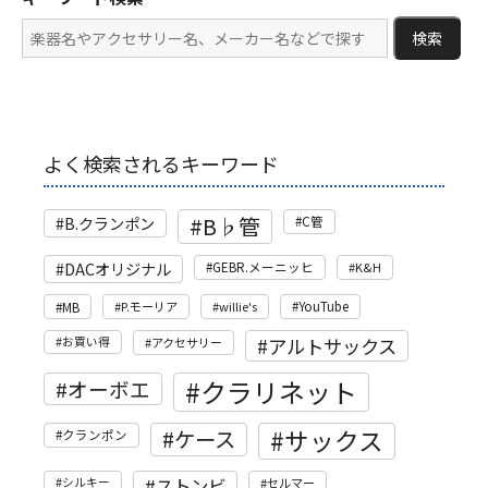
検索
よく検索されるキーワード
B♭管
B.クランポン
C管
DACオリジナル
GEBR.メーニッヒ
K&H
MB
P.モーリア
willie's
YouTube
アルトサックス
お買い得
アクセサリー
クラリネット
オーボエ
サックス
ケース
クランポン
ストンビ
シルキー
セルマー