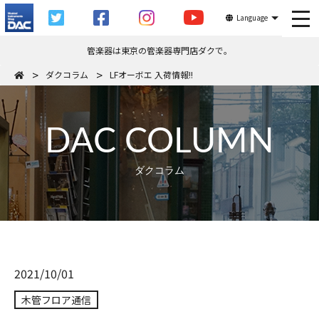
tog
Language
管楽器は東京の管楽器専門店ダクで。
ダクコラム
LFオーボエ 入荷情報!!
DAC COLUMN
ダクコラム
2021/10/01
木管フロア通信