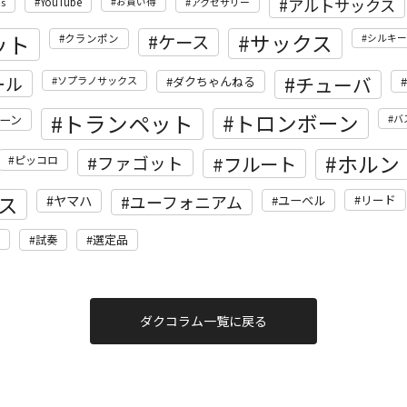
アルトサックス
's
YouTube
お買い得
アクセサリー
ット
サックス
ケース
クランポン
シルキー
ール
チューバ
ソプラノサックス
ダクちゃんねる
トランペット
トロンボーン
ーン
バ
ホルン
フルート
ファゴット
ピッコロ
ス
ユーフォニアム
ヤマハ
リード
ユーベル
選定品
試奏
ダクコラム一覧に戻る