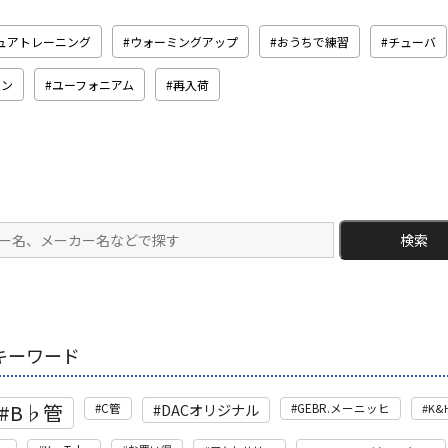
ュアトレーニング
ウォーミングアップ
おうちで練習
チューバ
ルン
ユーフォニアム
再入荷
検索
キーワード
B♭管
DACオリジナル
C管
GEBR.メーニッヒ
K&