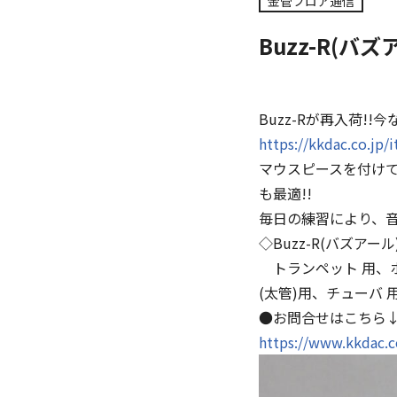
金管フロア通信
Buzz-R(バ
Buzz-Rが再入荷!
https://kkdac.co.jp/
マウスピースを付け
も最適!!
毎日の練習により、
◇Buzz-R(バズアール
トランペット 用、ホ
(太管)用、チューバ 
●お問合せはこちら
https://www.kkdac.c