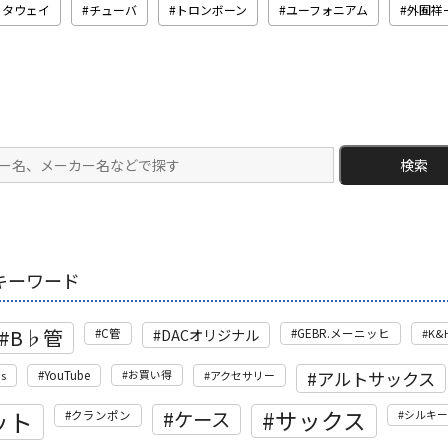
ッタウェイ
チューバ
トロンボーン
ユーフォニアム
外囿祥
検索
キーワード
B♭管
DACオリジナル
C管
GEBR.メーニッヒ
K&
アルトサックス
's
YouTube
お買い得
アクセサリー
ット
サックス
ケース
クランポン
シルキー