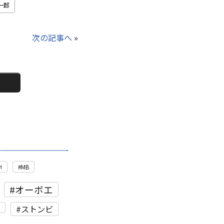
一郎
次の記事へ
»
H
MB
オーボエ
ストンビ