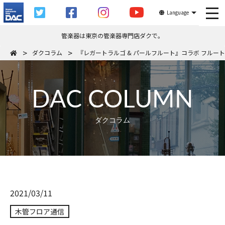
tog
Language
管楽器は東京の管楽器専門店ダクで。
ダクコラム
『レガートラルゴ & パールフルート』コラボ フルート
DAC COLUMN
ダクコラム
2021/03/11
木管フロア通信