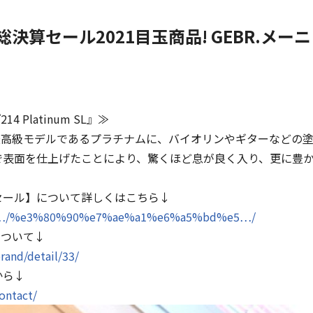
決算セール2021目玉商品! GEBR.メーニッ
】
4 Platinum SL』≫
の最高級モデルであるプラチナムに、バイオリンやギターなどの
で表面を仕上げたことにより、驚くほど息が良く入り、更に豊
セール】について詳しくはこちら↓
.jp/…/%e3%80%90%e7%ae%a1%e6%a5%bd%e5…/
について↓
brand/detail/33/
から↓
contact/