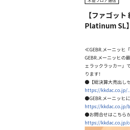
木管フロア通信
【ファゴット 総
Platinum SL
≪GEBR.メーニッヒ『21
GEBR.メーニッヒ
ェラックラッカー」
ります!
●【総決算大売出し
https://kkdac.co
●GEBR.メーニッヒ
https://kkdac.co.jp/
●お問合せはこちら
https://kkdac.co.jp/