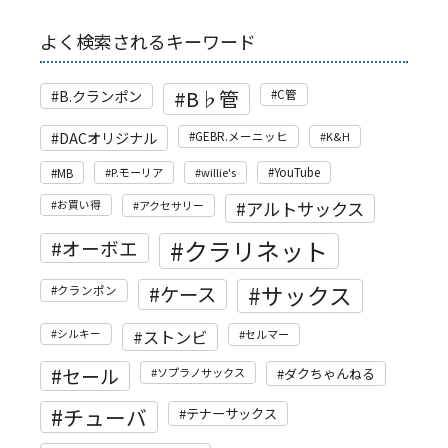
よく検索されるキーワード
B♭管
B.クランポン
C管
DACオリジナル
GEBR.メーニッヒ
K&H
MB
P.モーリア
willie's
YouTube
アルトサックス
お買い得
アクセサリー
クラリネット
オーボエ
サックス
ケース
クランポン
ストンビ
シルキー
セルマー
セール
ソプラノサックス
ダクちゃんねる
チューバ
テナーサックス