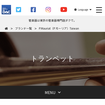
tog
Language
管楽器は東京の管楽器専門店ダクで。
ブランド一覧
P.Mauriat（P.モーリア）Taiwan
トランペット
MENU