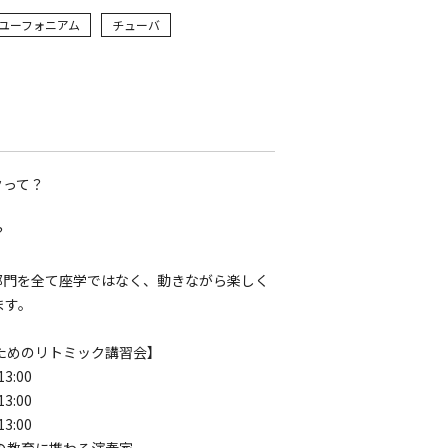
ユーフォニアム
チューバ
クって？
？
部門を全て座学ではなく、動きながら楽しく
ます。
ためのリトミック講習会】
3:00
3:00
3:00