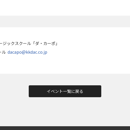
ュージックスクール「ダ・カーポ」
メール
dacapo@kkdac.co.jp
イベント一覧に戻る