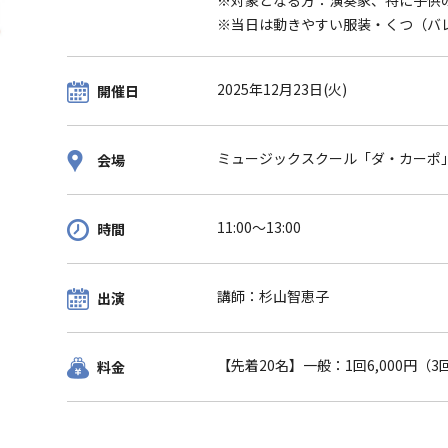
※対象となる方：演奏家、特に子供
※当⽇は動きやすい服装・くつ（バレ
2025年12月23日(火)
開催日
ミュージックスクール「ダ・カーポ」
会場
11:00〜13:00
時間
講師：杉山智恵子
出演
【先着20名】一般：1回6,000円（3回
料金